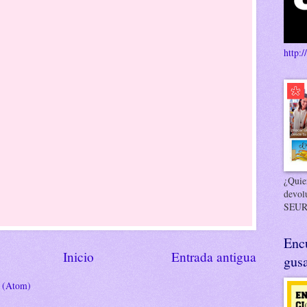
http:/
¿Quier
devol
SEUR
Enc
Inicio
Entrada antigua
gusa
s (Atom)