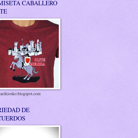
MISETA CABALLERO
ITE
riaelkiosko.blogspot.com
RIEDAD DE
CUERDOS