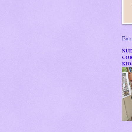
Ent
NUE
COR
KIO