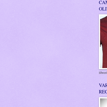
CA
OL
libre
VA
RE