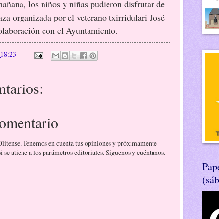
añana, los niños y niñas pudieron disfrutar de
za organizada por el veterano txirridulari José
olaboración con el Ayuntamiento.
n
18:23
tarios:
comentario
 Olitense. Tenemos en cuenta tus opiniones y próximamente
 se atiene a los parámetros editoriales. Síguenos y cuéntanos.
Pape
(sá