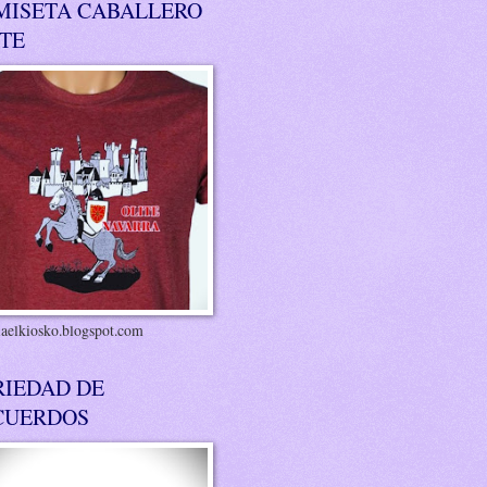
MISETA CABALLERO
ITE
riaelkiosko.blogspot.com
RIEDAD DE
CUERDOS