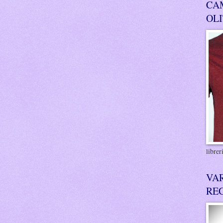
CA
OL
libre
VA
RE