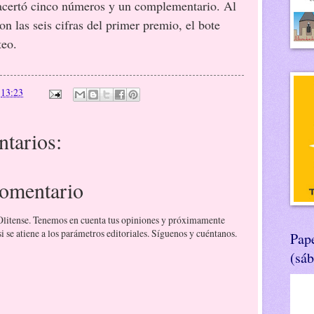
 acertó cinco números y un complementario. Al
n las seis cifras del primer premio, el bote
teo.
n
13:23
tarios:
comentario
 Olitense. Tenemos en cuenta tus opiniones y próximamente
 se atiene a los parámetros editoriales. Síguenos y cuéntanos.
Pape
(sá