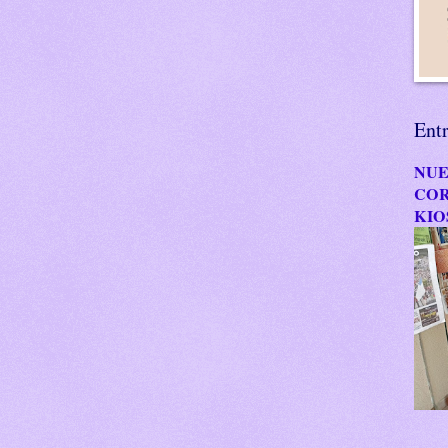
Ent
NUE
COR
KIO