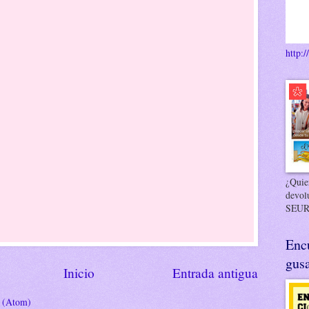
http:/
¿Quier
devol
SEUR
Enc
gusa
Inicio
Entrada antigua
s (Atom)