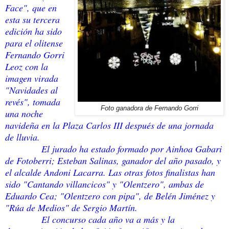
Face", que en
esta su tercera
edición ha sido
para el olitense
Fernando Gorri
Leoz con la
imagen virada
"Navidades al
revés", tomada
Foto ganadora de Fernando Gorri
una noche
navideña en la Plaza Carlos III después de una jornada
de lluvia.
El jurado ha estado formado por Ainhoa Gabari
de Fotoberri; Esteban Salinas, ganador del año pasado, y
el alcalde Andoni Lacarra. Las otras fotos finalistas han
sido "Cantando villancicos" y "Olentzero", ambas de
Eduardo Cea; "Olentzero con pipa", de Belén Jiménez y
"Rúa de Medios" de Sergio Martín.
El concurso cada año va a más y la