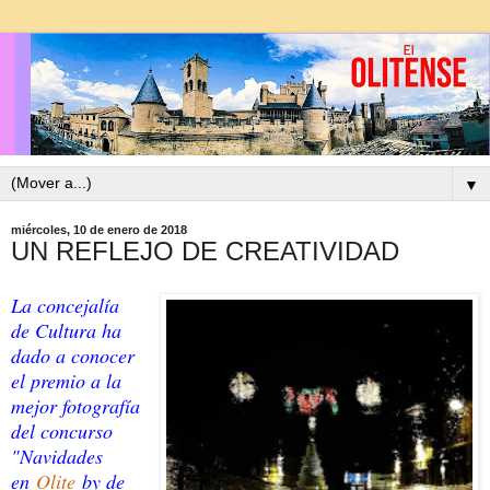
▼
miércoles, 10 de enero de 2018
UN REFLEJO DE CREATIVIDAD
La concejalía
de Cultura ha
dado a conocer
el premio a la
mejor fotografía
del concurso
"Navidades
en
Olite
by de