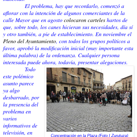
El problema, hay que recordarlo, comenzó a
aflorar con la intención de algunos comerciantes de la
calle Mayor que en agosto
colocaron carteles
hartos de
que, sobre todo, los canes hicieran sus necesidades, día sí
y otro también, a pie de establecimiento. En noviembre el
Pleno del Ayuntamiento
, con todos los grupos políticos a
favor, aprobó la modificación inicial (muy importante esta
última palabra) de la ordenanza. Cualquier persona
interesada puede ahora, todavía, presentar alegaciones.
Todo
este polémico
asunto parece
ya algo
desbarrado, por
la presencia del
problema en
varios
informativos de
televisión, en
Concentración en la Plaza (Foto I Zurutuza)