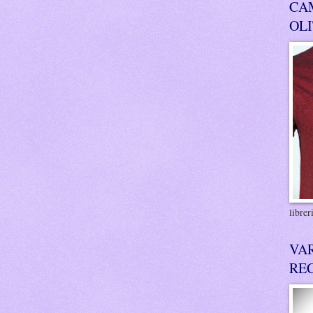
CA
OL
libre
VA
RE