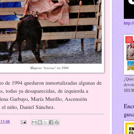
http:/
Mujeres "toreras" en 1994
¿Quier
oto de 1994 quedaron inmortalizadas algunas de
devol
s, todas ya desaparecidas, de izquierda a
SEUR
Elena Garbayo, María Murillo, Ascensión
Enc
 el niño, Daniel Sánchez.
gusa
n
13:48