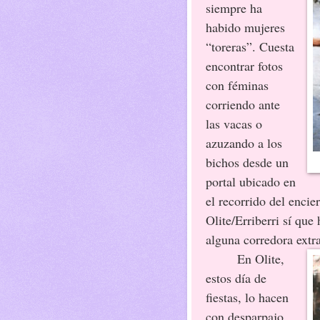
siempre ha
habido mujeres
“toreras”. Cuesta
encontrar fotos
con féminas
corriendo ante
las vacas o
azuzando a los
bichos desde un
portal ubicado en
el recorrido del encie
Olite/Erriberri sí qu
alguna corredora extr
En Olite,
estos día de
fiestas, lo hacen
con desparpajo