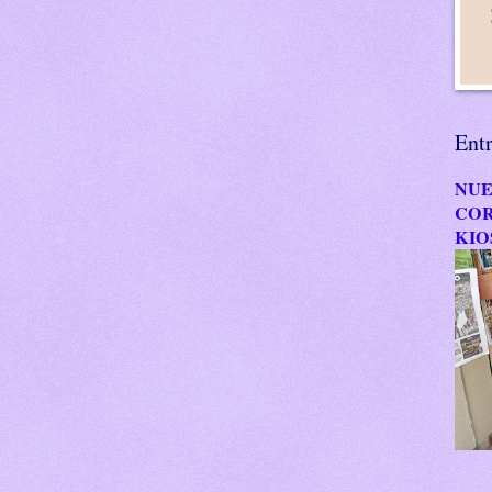
Ent
NUE
COR
KIO