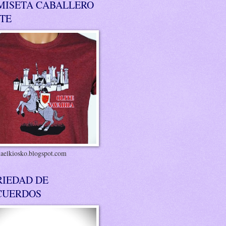
MISETA CABALLERO
ITE
riaelkiosko.blogspot.com
RIEDAD DE
CUERDOS