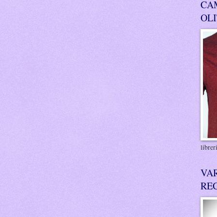
CA
OL
libre
VA
RE