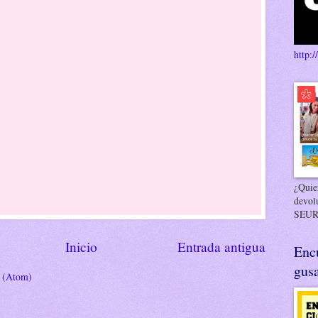
http:/
¿Quier
devol
SEUR
Inicio
Entrada antigua
Enc
gusa
s (Atom)