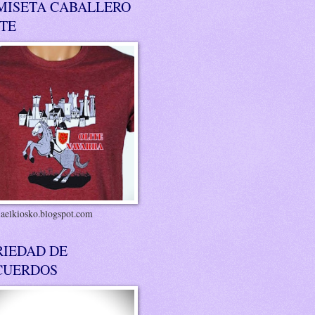
MISETA CABALLERO
ITE
riaelkiosko.blogspot.com
RIEDAD DE
CUERDOS