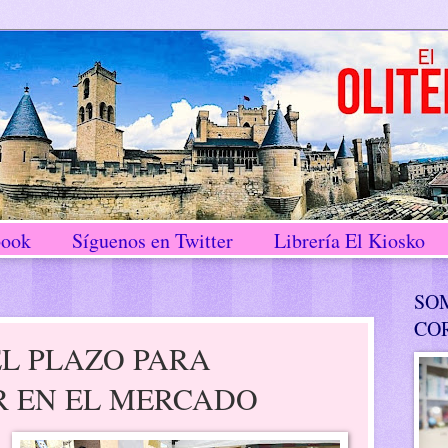
book
Síguenos en Twitter
Librería El Kiosko
SO
CO
L PLAZO PARA
R EN EL MERCADO