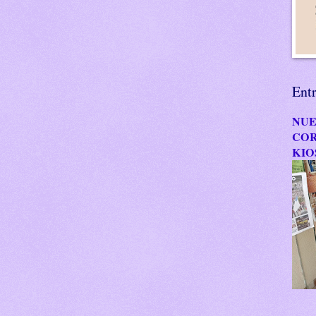
Ent
NUE
COR
KIO