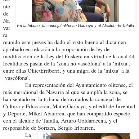
nto
de
Na
En la tribuna, la concejal olitense Garbayo y el Alcalde de Tafalla
var
ra
reunido este jueves ha dado el visto bueno al dictamen
aprobado en relación a la proposición de ley de
modificación de la Ley del Euskera en virtud de la cual 44
localidades pasan de la ‘zona no vascófona’ a la ‘mixta’,
entre ellas Olite/Erriberri, y una migra de la ‘mixta’ a la
‘vascófona’.
En representación del Ayuntamiento olitense, el
más meridional de Navarra al que se amplía la zona, se
han sentado en la tribuna de invitados la concejal de
Cultura y Educación, Maite Garbayo, y el edil de Juventud
y Deporte, Mikel Abaurrea, que han compartido espacio
con el alcalde de Tafalla, Arturo Goldaracena, y el
responsable de Sortzen, Sergio Iribarren.
La