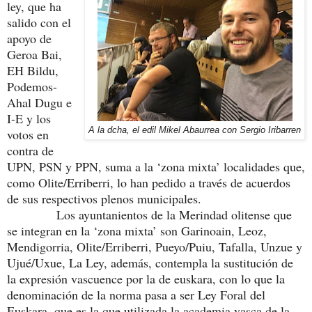
ley, que ha
salido con el
apoyo de
Geroa Bai,
EH Bildu,
Podemos-
Ahal Dugu e
I-E y los
A la dcha, el edil Mikel Abaurrea con Sergio Iribarren
votos en
contra de
UPN, PSN y PPN, suma a la ‘zona mixta’ localidades que,
como Olite/Erriberri, lo han pedido a través de acuerdos
de sus respectivos plenos municipales.
Los ayuntanientos de la Merindad olitense que
se integran en la ‘zona mixta’ son Garinoain, Leoz,
Mendigorria, Olite/Erriberri, Pueyo/Puiu, Tafalla, Unzue y
Ujué/Uxue, La Ley, además, contempla la sustitución de
la expresión vascuence por la de euskara, con lo que la
denominación de la norma pasa a ser Ley Foral del
Euskara, que es la que utilizada la academia vasca de la