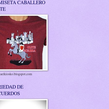
MISETA CABALLERO
ITE
riaelkiosko.blogspot.com
RIEDAD DE
CUERDOS