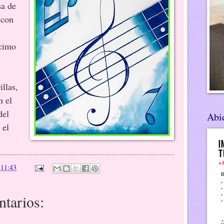
sa de
 con
écimo
llas,
n el
del
Abie
 el
n
11:43
tarios: