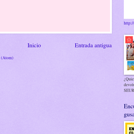
http:/
Inicio
Entrada antigua
s (Atom)
¿Quier
devol
SEUR
Enc
gusa