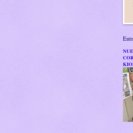
Ent
NUE
COR
KIO