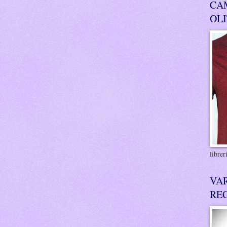
CA
OL
libre
VA
RE