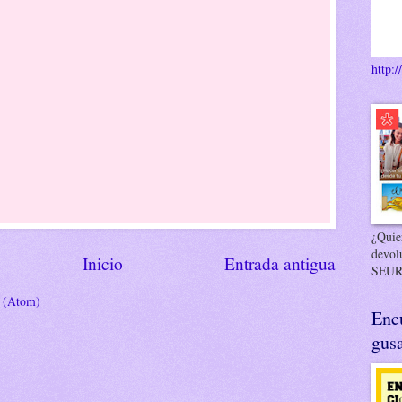
http:/
¿Quier
devol
Inicio
Entrada antigua
SEUR
s (Atom)
Enc
gusa