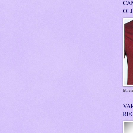
CA
OL
libre
VA
RE