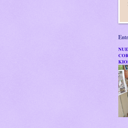
Ent
NUE
COR
KIO