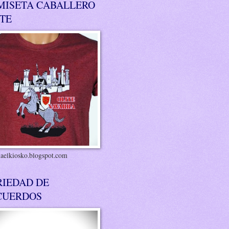
MISETA CABALLERO
ITE
riaelkiosko.blogspot.com
RIEDAD DE
CUERDOS