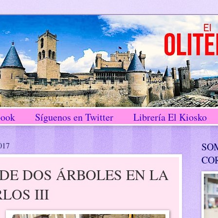
book
Síguenos en Twitter
Librería El Kiosko
2017
SO
CO
DE DOS ÁRBOLES EN LA
LOS III