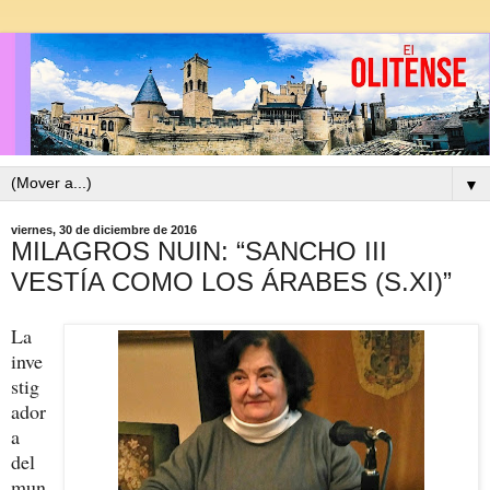
▼
viernes, 30 de diciembre de 2016
MILAGROS NUIN: “SANCHO III
VESTÍA COMO LOS ÁRABES (S.XI)”
La
inve
stig
ador
a
del
mun