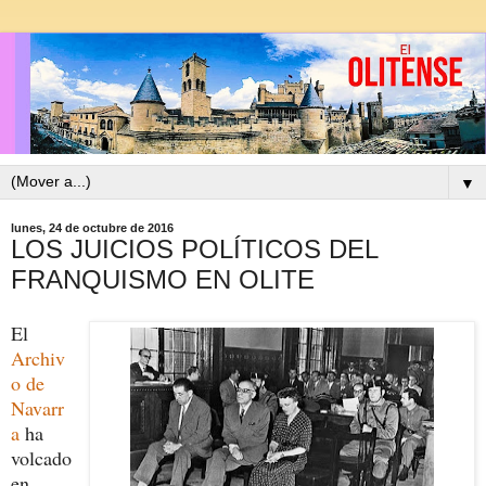
▼
lunes, 24 de octubre de 2016
LOS JUICIOS POLÍTICOS DEL
FRANQUISMO EN OLITE
El
Archiv
o de
Navarr
a
ha
volcado
en