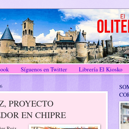
book
Síguenos en Twitter
Librería El Kiosko
16
SO
CO
IZ, PROYECTO
DOR EN CHIPRE
ier Ruiz