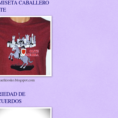
MISETA CABALLERO
ITE
riaelkiosko.blogspot.com
RIEDAD DE
CUERDOS