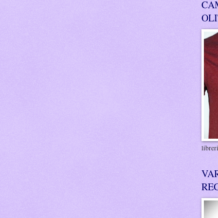
CA
OL
libre
VA
RE