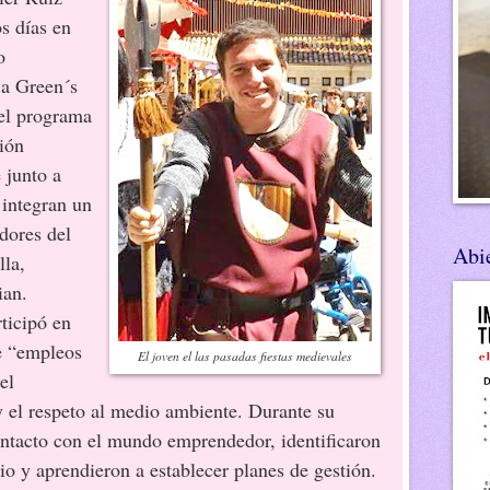
s días en
o
 a Green´s
el programa
ión
 junto a
 integran un
dores del
Abie
lla,
ian.
cipó en
de “empleos
El joven el las pasadas fiestas medievales
el
 y el respeto al medio ambiente. Durante su
ntacto con el mundo emprendedor, identificaron
io y aprendieron a establecer planes de gestión.