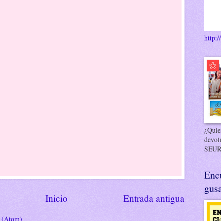
http:/
¿Quier
devol
SEUR
Enc
gusa
Inicio
Entrada antigua
s (Atom)