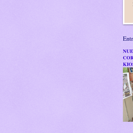
Ent
NUE
COR
KIO