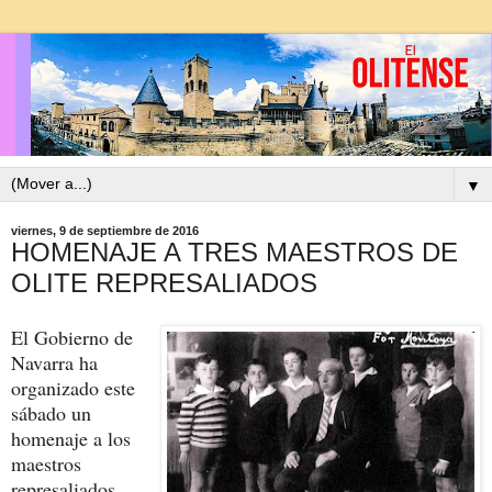
▼
viernes, 9 de septiembre de 2016
HOMENAJE A TRES MAESTROS DE
OLITE REPRESALIADOS
El Gobierno de
Navarra ha
organizado este
sábado un
homenaje a los
maestros
represaliados