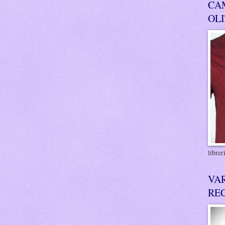
CA
OL
libre
VA
RE