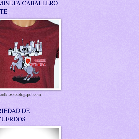
MISETA CABALLERO
ITE
riaelkiosko.blogspot.com
RIEDAD DE
CUERDOS