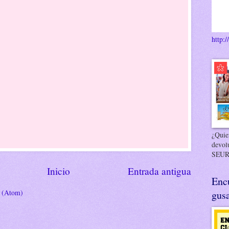
http:/
¿Quier
devol
SEUR
Inicio
Entrada antigua
Enc
s (Atom)
gusa