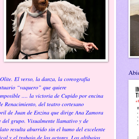
Abie
lite. El verso, la danza, la coreografía
estuario “vaquero” que quiere
mposible .... la victoria de Cupido por encina
de Renacimiento, del teatro cortesano
ril de Juan de Enzina que dirige Ana Zamora
te del grupo. Visualmente llamativo y de
lato resulta aburrido sin el humo del excelente
l y el trabajo de los actores. Los altibajos