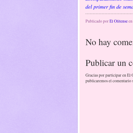
del primer fin de sem
Publicado por
El Olitense
e
No hay comen
Publicar un 
Gracias por participar en El
publicaremos el comentario si