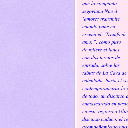
que la compañía
segoviana Nao d
´amores transmite
cuando pone en
escena el “Triunfo de
amor”, como puso
de relieve el lunes,
con dos tercios de
entrada, sobre las
tablas de La Cava de O
calculada, hasta el v
contemporaneizar lo i
de todo, un discurso 
enmascarado en pasto
en este regreso a Oli
discurso caduco, el re
acompañamiento musica