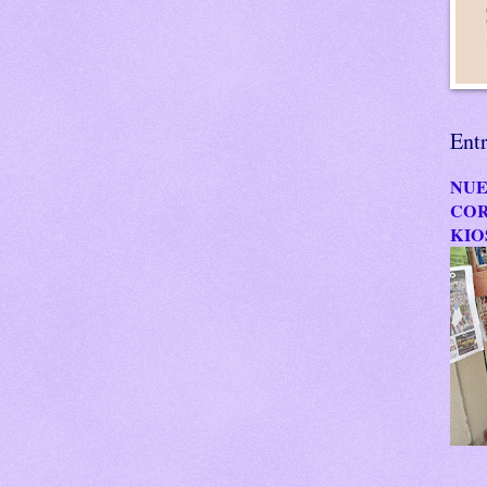
Ent
NUE
COR
KIO