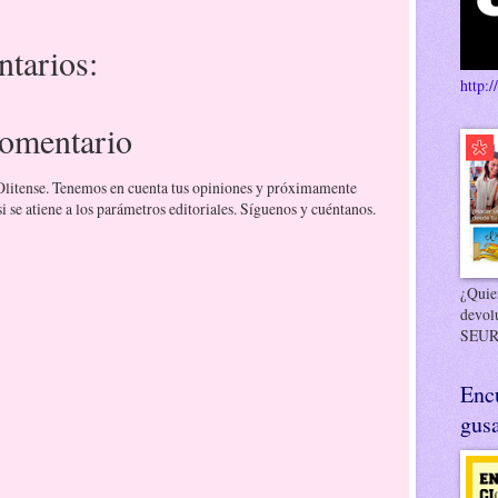
tarios:
http:/
comentario
 Olitense. Tenemos en cuenta tus opiniones y próximamente
 se atiene a los parámetros editoriales. Síguenos y cuéntanos.
¿Quier
devol
SEUR
Enc
gusa