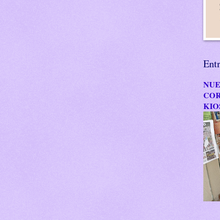
Ent
NUE
COR
KIO