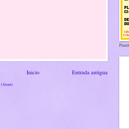
Plasti
Inicio
Entrada antigua
s (Atom)