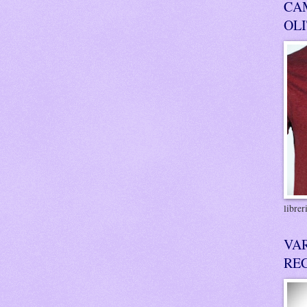
CA
OL
libre
VA
RE