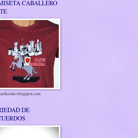
MISETA CABALLERO
ITE
riaelkiosko.blogspot.com
RIEDAD DE
CUERDOS