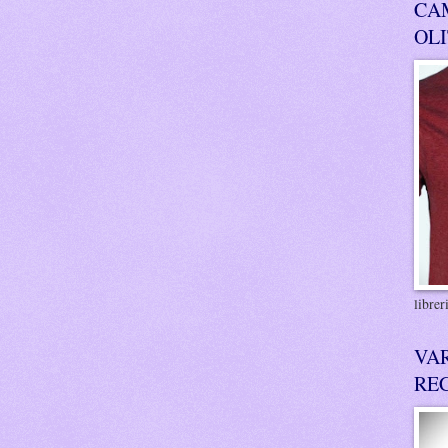
CA
OL
libre
VA
RE