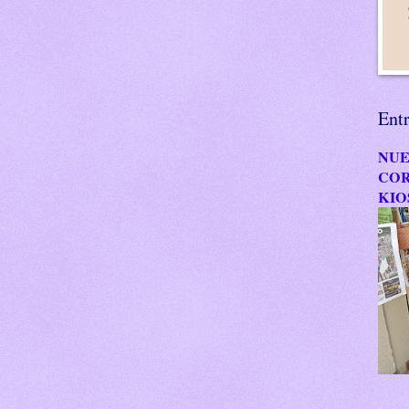
Ent
NUE
COR
KIO