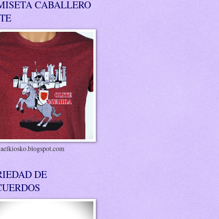
MISETA CABALLERO
ITE
riaelkiosko.blogspot.com
RIEDAD DE
CUERDOS