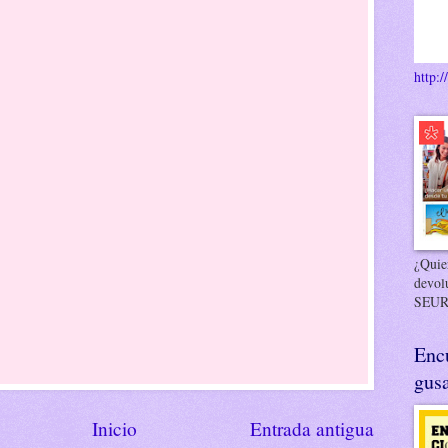
http:/
¿Quier
devol
SEUR
Enc
gusa
Inicio
Entrada antigua