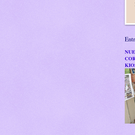
Ent
NUE
COR
KIO