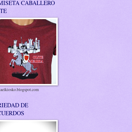
MISETA CABALLERO
ITE
riaelkiosko.blogspot.com
RIEDAD DE
CUERDOS