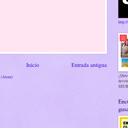
http:/
Inicio
Entrada antigua
¿Quier
s (Atom)
devol
SEUR
Enc
gusa