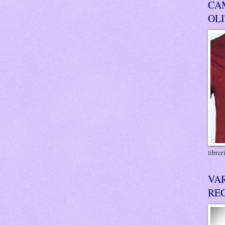
CA
OL
libre
VA
RE