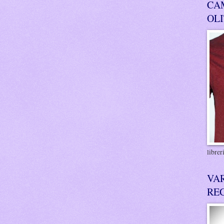
CA
OL
libre
VA
RE