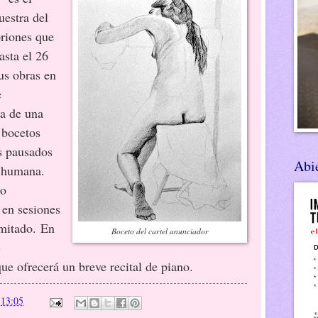
uestra del
riones que
asta el 26
us obras en
e
ta de una
 bocetos
s pausados
Abie
a humana.
do
 en sesiones
imitado. En
Boceto del cartel anunciador
)
que ofrecerá un breve recital de piano.
n
13:05