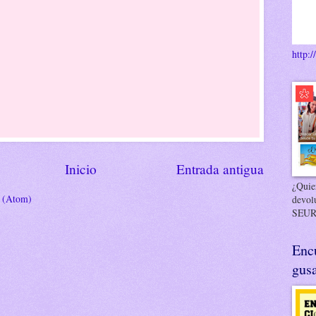
http:/
Inicio
Entrada antigua
¿Quier
s (Atom)
devol
SEUR
Enc
gusa