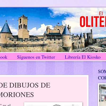
book
Síguenos en Twitter
Librería El Kiosko
SO
CO
E DIBUJOS DE
MORIONES
 es el