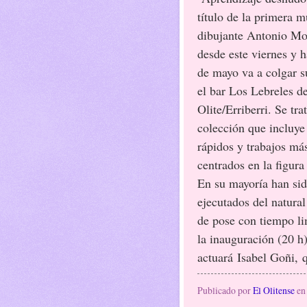
título de la primera m
dibujante Antonio Mo
desde este viernes y h
de mayo va a colgar s
el bar Los Lebreles d
Olite/Erriberri. Se tra
colección que incluye
rápidos y trabajos má
centrados en la figur
En su mayoría han si
ejecutados del natural
de pose con tiempo l
la inauguración (20 h
actuará Isabel Goñi, 
Publicado por
El Olitense
e