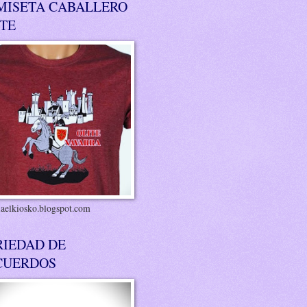
MISETA CABALLERO
ITE
riaelkiosko.blogspot.com
RIEDAD DE
CUERDOS