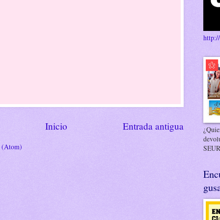
http:/
Inicio
Entrada antigua
¿Quier
devol
s (Atom)
SEUR
Enc
gusa