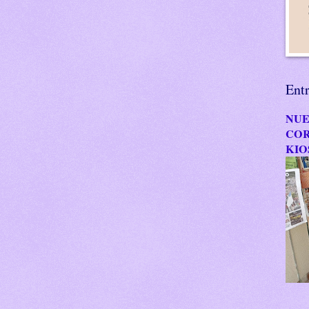
Ent
NUE
COR
KIO