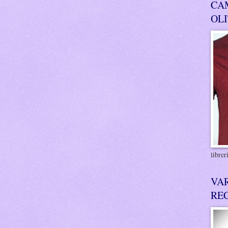
CA
OL
libre
VA
RE