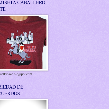
MISETA CABALLERO
ITE
riaelkiosko.blogspot.com
RIEDAD DE
CUERDOS