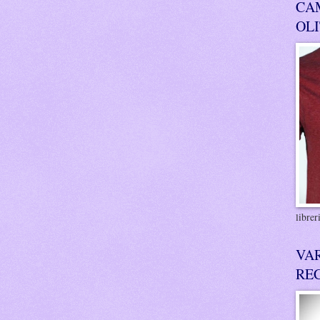
CA
OL
libre
VA
RE