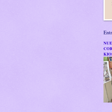
Ent
NUE
COR
KIO