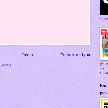
http:/
Inicio
Entrada antigua
¿Quier
s (Atom)
devol
SEUR
Enc
gusa