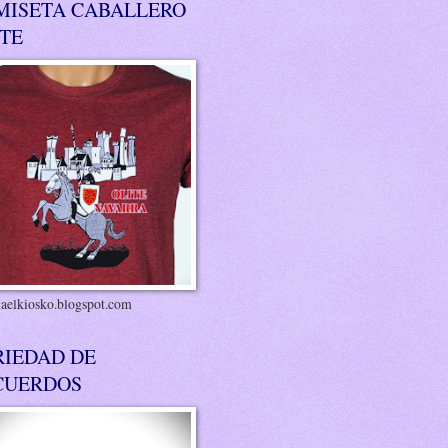
MISETA CABALLERO
ITE
riaelkiosko.blogspot.com
RIEDAD DE
CUERDOS