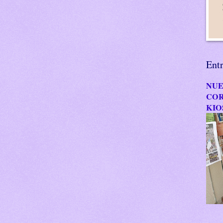
Ent
NUE
COR
KIO