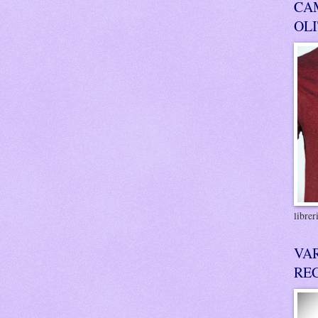
CA
OL
libre
VA
RE