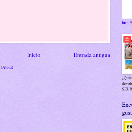
http:/
Inicio
Entrada antigua
s (Atom)
¿Quier
devol
SEUR
Enc
gusa