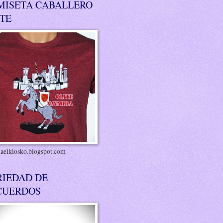
MISETA CABALLERO
ITE
riaelkiosko.blogspot.com
RIEDAD DE
CUERDOS