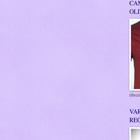
CA
OL
libre
VA
RE