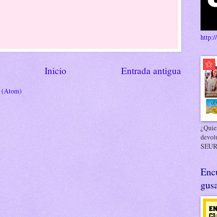
http:/
Inicio
Entrada antigua
s (Atom)
¿Quier
devol
SEUR
Enc
gusa