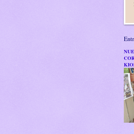
Ent
NUE
COR
KIO