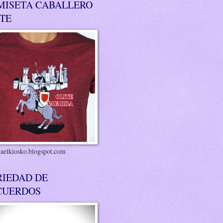
MISETA CABALLERO
ITE
riaelkiosko.blogspot.com
RIEDAD DE
CUERDOS