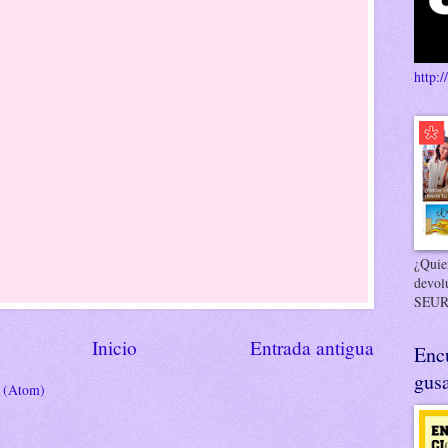
http:/
¿Quier
devol
SEUR
Inicio
Entrada antigua
Enc
gusa
s (Atom)