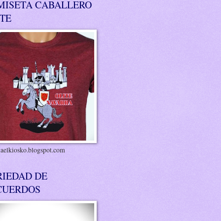
MISETA CABALLERO
ITE
riaelkiosko.blogspot.com
RIEDAD DE
CUERDOS