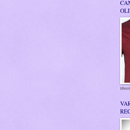
CA
OL
libre
VA
RE