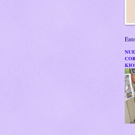
Ent
NUE
COR
KIO