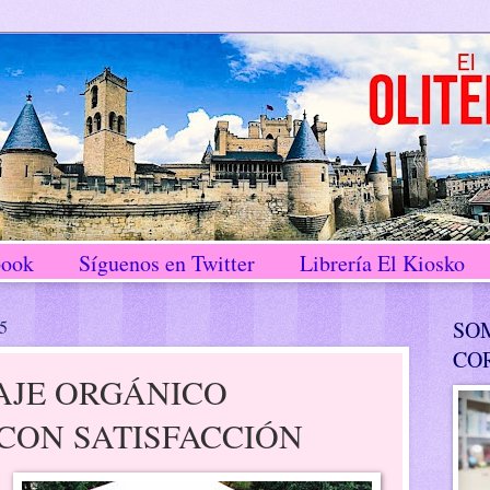
book
Síguenos en Twitter
Librería El Kiosko
15
SO
CO
AJE ORGÁNICO
CON SATISFACCIÓN