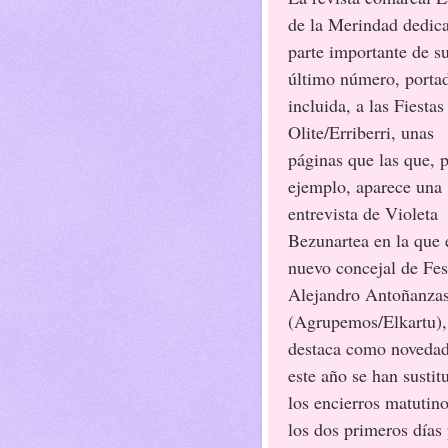
de la Merindad dedic
parte importante de s
último número, porta
incluida, a las Fiestas
Olite/Erriberri, unas
páginas que las que, 
ejemplo, aparece una
entrevista de Violeta
Bezunartea en la que 
nuevo concejal de Fes
Alejandro Antoñanza
(Agrupemos/Elkartu),
destaca como noveda
este año se han sustit
los encierros matutin
los dos primeros días