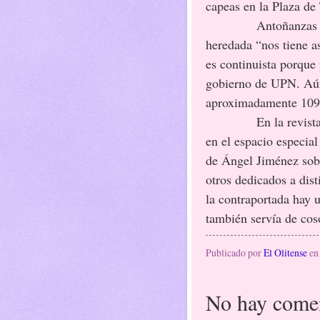
capeas en la Plaza de
Antoñanzas tambié
heredada “nos tiene as
es continuista porque 
gobierno de UPN. Aún
aproximadamente 109.0
En la revista tamb
en el espacio especial
de Ángel Jiménez sobre
otros dedicados a dist
la contraportada hay 
también servía de cos
Publicado por
El Olitense
e
No hay comen