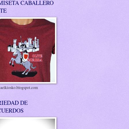
MISETA CABALLERO
ITE
riaelkiosko.blogspot.com
RIEDAD DE
CUERDOS