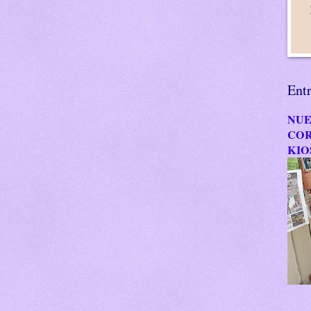
Ent
NUE
COR
KIO