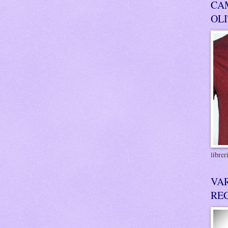
CA
OL
libre
VA
RE