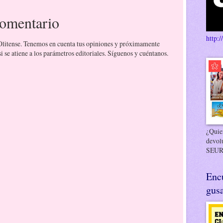
comentario
http:/
 Olitense. Tenemos en cuenta tus opiniones y próximamente
 se atiene a los parámetros editoriales. Síguenos y cuéntanos.
¿Quier
devol
SEUR
Enc
gusa