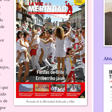
a
u
da
 de
por
Abie
el
tejos,
s
d que
uido
os de
Portada de la Merindad dedicada a Olite
 por