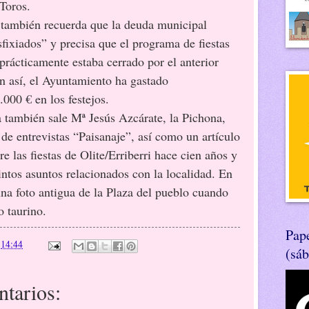
 Toros.
n recuerda que la deuda municipal
fixiados” y precisa que el programa de fiestas
prácticamente estaba cerrado por el anterior
 así, el Ayuntamiento ha gastado
00 € en los festejos.
ién sale Mª Jesús Azcárate, la Pichona,
 de entrevistas “Paisanaje”, así como un artículo
 las fiestas de Olite/Erriberri hace cien años y
intos asuntos relacionados con la localidad. En
una foto antigua de la Plaza del pueblo cuando
o taurino.
Pape
n
14:44
(sá
tarios: