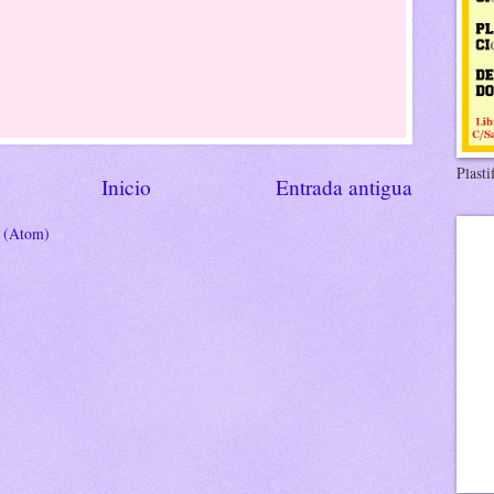
Plasti
Inicio
Entrada antigua
s (Atom)