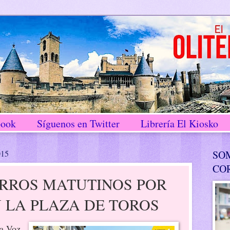
book
Síguenos en Twitter
Librería El Kiosko
015
SO
CO
ERROS MATUTINOS POR
 LA PLAZA DE TOROS
La Voz