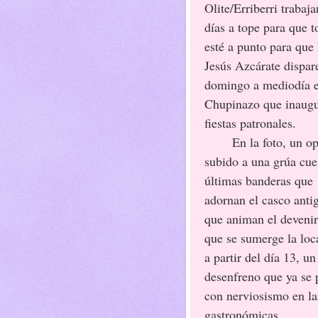
Olite/Erriberri trabaja
días a tope para que 
esté a punto para que
Jesús Azcárate dispar
domingo a mediodía e
Chupinazo que inaugu
fiestas patronales.
En la foto, un ope
subido a una grúa cue
últimas banderas que
adornan el casco anti
que animan el devenir
que se sumerge la loc
a partir del día 13, un
desenfreno que ya se 
con nerviosismo en las
gastronómicas.