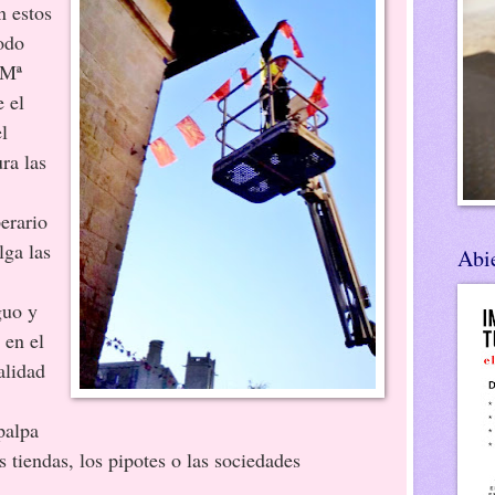
n estos
todo
 Mª
e el
l
ra las
rario
lga las
Abie
guo y
 en el
alidad
palpa
 tiendas, los pipotes o las sociedades