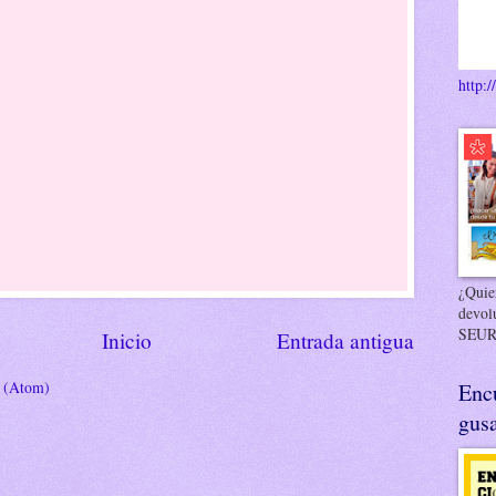
http:/
¿Quier
devol
SEUR
Inicio
Entrada antigua
s (Atom)
Enc
gusa