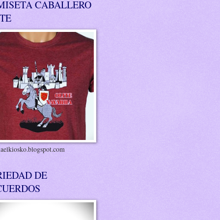
MISETA CABALLERO
ITE
riaelkiosko.blogspot.com
RIEDAD DE
CUERDOS