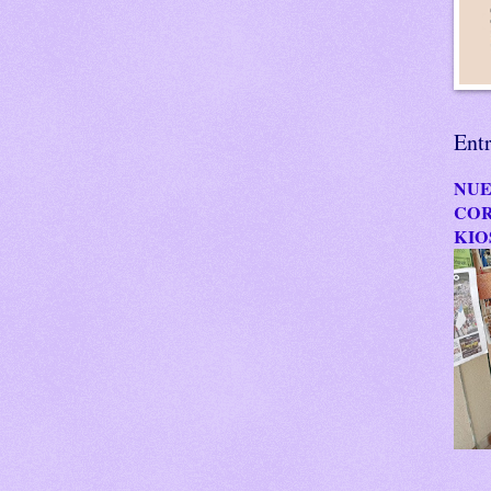
Ent
NUE
COR
KIO