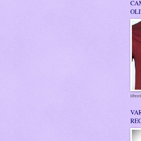
CA
OL
libre
VA
RE