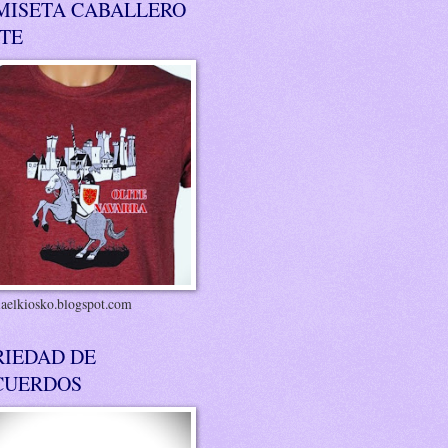
MISETA CABALLERO
ITE
riaelkiosko.blogspot.com
RIEDAD DE
CUERDOS