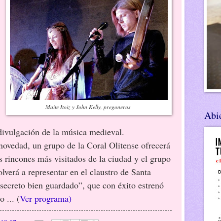
Maite Itoiz y John Kelly, pregoneros
Abie
 divulgación de la música medieval.
d, un grupo de la Coral Olitense ofrecerá
os rincones más visitados de la ciudad y el grupo
lverá a representar en el claustro de Santa
 secreto bien guardado”, que con éxito estrenó
 ... (
Ver programa)