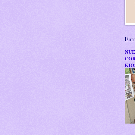
Ent
NUE
COR
KIO