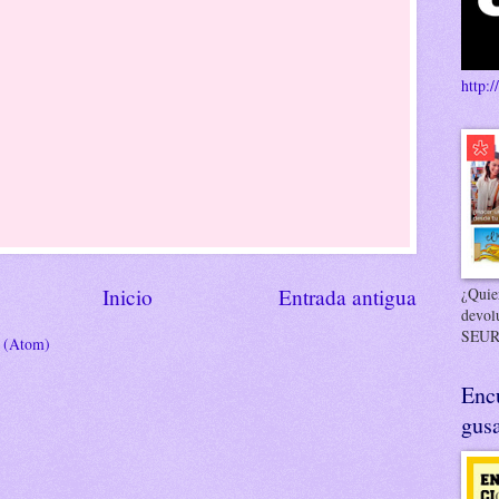
http:/
¿Quier
Inicio
Entrada antigua
devol
SEUR
s (Atom)
Enc
gusa