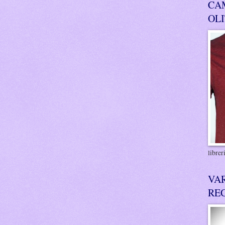
CA
OL
libre
VA
RE