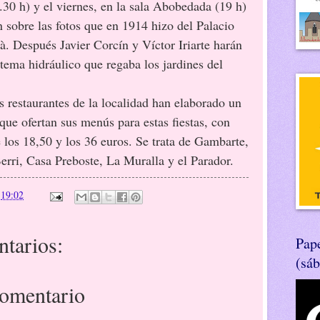
.30 h) y el viernes, en la sala Abobedada (19 h)
n sobre las fotos que en 1914 hizo del Palacio
à. Después Javier Corcín y Víctor Iriarte harán
stema hidráulico que regaba los jardines del
urantes de la localidad han elaborado un
 que ofertan sus menús para estas fiestas, con
 los 18,50 y los 36 euros. Se trata de Gambarte,
erri, Casa Preboste, La Muralla y el Parador.
n
19:02
tarios:
Pape
(sá
comentario