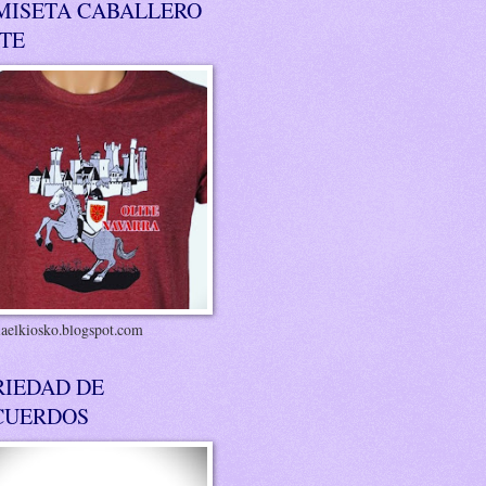
MISETA CABALLERO
ITE
riaelkiosko.blogspot.com
RIEDAD DE
CUERDOS