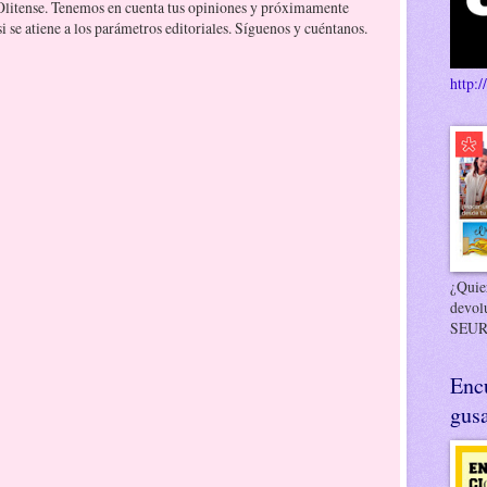
 Olitense. Tenemos en cuenta tus opiniones y próximamente
 se atiene a los parámetros editoriales. Síguenos y cuéntanos.
http:/
¿Quier
devol
SEUR
Enc
gusa