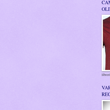
CA
OL
libre
VA
RE