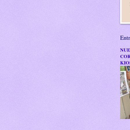
Ent
NUE
COR
KIO