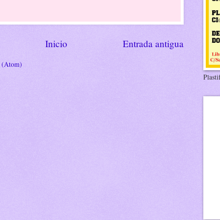
Inicio
Entrada antigua
s (Atom)
Plasti