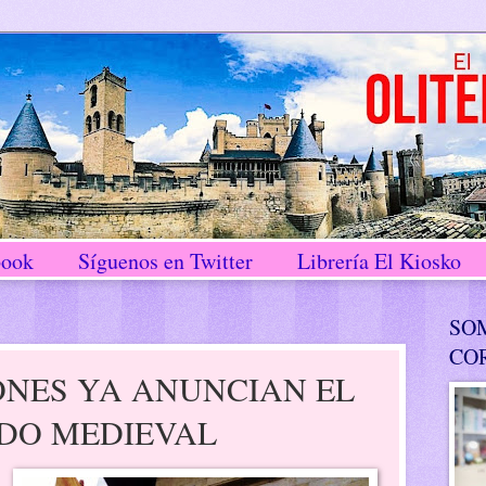
book
Síguenos en Twitter
Librería El Kiosko
SO
CO
ONES YA ANUNCIAN EL
ADO MEDIEVAL