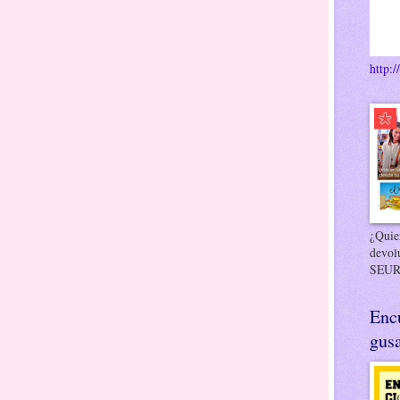
http:/
¿Quier
devol
SEUR
Enc
gusa