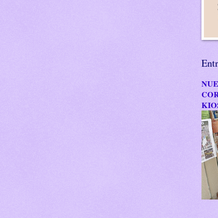
Ent
NUE
COR
KIO