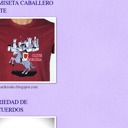
MISETA CABALLERO
ITE
riaelkiosko.blogspot.com
RIEDAD DE
CUERDOS