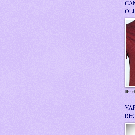
CA
OL
libre
VA
RE