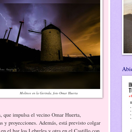
Abie
Molinos en la Gerinda, foto Omar Huerta
 impulsa el vecino Omar Huerta,
s y proyecciones. Además, está previsto colgar
en el bar los Lebreles y otra en el Castillo con