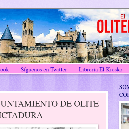
book
Síguenos en Twitter
Librería El Kiosko
SO
CO
YUNTAMIENTO DE OLITE
DICTADURA