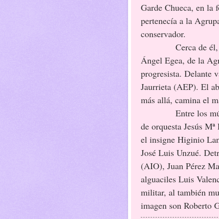
Garde Chueca, en la f
pertenecía a la Agrup
conservador.
Cerca de él, bien c
Ángel Egea, de la Agr
progresista. Delante 
Jaurrieta (AEP). El a
más allá, camina el m
Entre los músicos s
de orquesta Jesús Mª 
el insigne Higinio Lan
José Luis Unzué. Det
(AIO), Juan Pérez Ma
alguaciles Luis Valenc
militar, al también m
imagen son Roberto Go