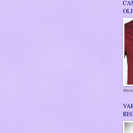
CA
OL
libre
VA
RE