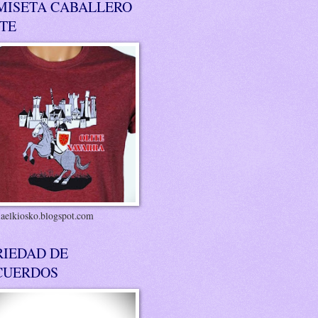
MISETA CABALLERO
ITE
riaelkiosko.blogspot.com
RIEDAD DE
CUERDOS