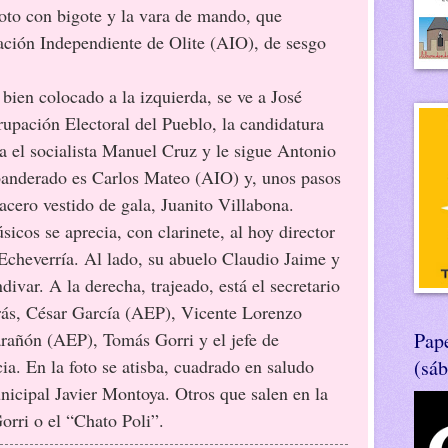
oto con bigote y la vara de mando, que
ación Independiente de Olite (AIO), de sesgo
olocado a la izquierda, se ve a José
upación Electoral del Pueblo, la candidatura
va el socialista Manuel Cruz y le sigue Antonio
banderado es Carlos Mateo (AIO) y, unos pasos
acero vestido de gala, Juanito Villabona.
e aprecia, con clarinete, al hoy director
Echeverría. Al lado, su abuelo Claudio Jaime y
divar. A la derecha, trajeado, está el secretario
rás, César García (AEP), Vicente Lorenzo
rañón (AEP), Tomás Gorri y el jefe de
Pape
ia. En la foto se atisba, cuadrado en saludo
(sá
unicipal Javier Montoya. Otros que salen en la
rri o el “Chato Poli”.