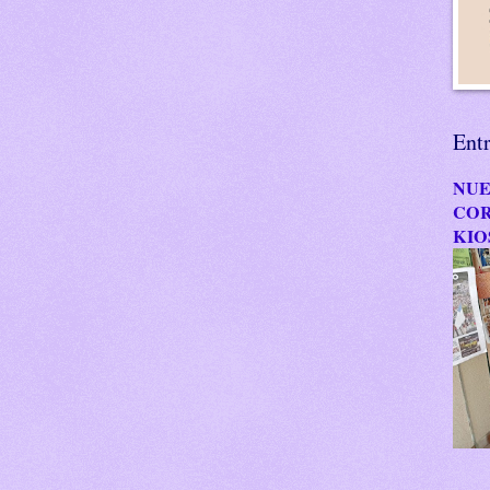
Ent
NUE
COR
KIO