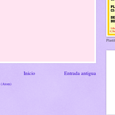
Plasti
Inicio
Entrada antigua
s (Atom)