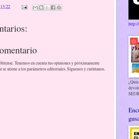
n
13:22
http:/
tarios:
comentario
 Olitense. Tenemos en cuenta tus opiniones y próximamente
 se atiene a los parámetros editoriales. Síguenos y cuéntanos.
¿Quier
devol
SEUR
Enc
gusa