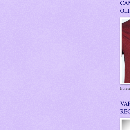
CA
OL
libre
VA
RE