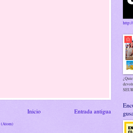
http:/
¿Quier
devol
SEUR
Enc
Inicio
Entrada antigua
gusa
s (Atom)