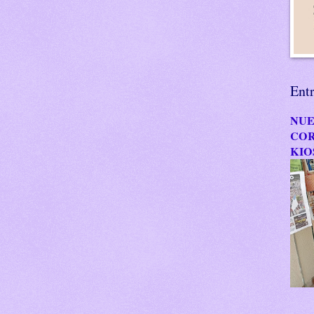
Ent
NUE
COR
KIO