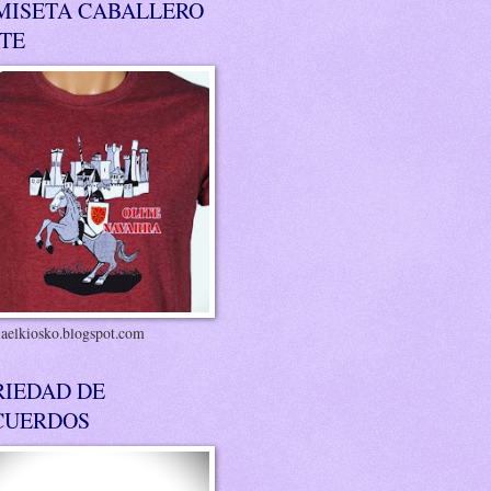
MISETA CABALLERO
ITE
riaelkiosko.blogspot.com
RIEDAD DE
CUERDOS