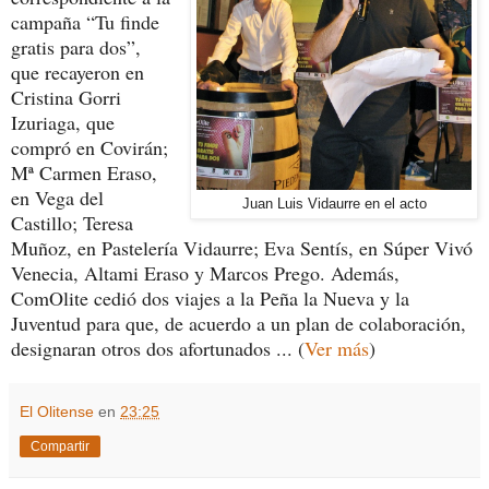
campaña “Tu finde
gratis para dos”,
que recayeron en
Cristina Gorri
Izuriaga, que
compró en Covirán;
Mª Carmen Eraso,
en Vega del
Juan Luis Vidaurre en el acto
Castillo; Teresa
Muñoz, en Pastelería Vidaurre; Eva Sentís, en Súper Vivó
Venecia, Altami Eraso y Marcos Prego. Además,
ComOlite cedió dos viajes a la Peña la Nueva y la
Juventud para que, de acuerdo a un plan de colaboración,
designaran otros dos afortunados ... (
Ver más
)
El Olitense
en
23:25
Compartir