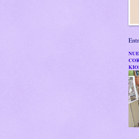
Ent
NUE
COR
KIO