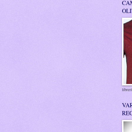
CA
OL
libre
VA
RE