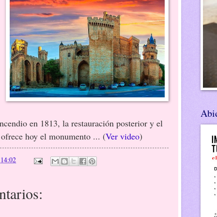
Abie
incendio en 1813, la restauración posterior y el
e ofrece hoy el monumento ... (
Ver video
)
n
14:02
tarios: