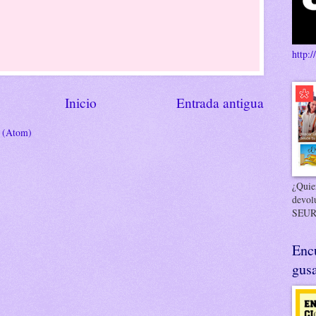
http:/
Inicio
Entrada antigua
s (Atom)
¿Quier
devol
SEUR
Enc
gusa