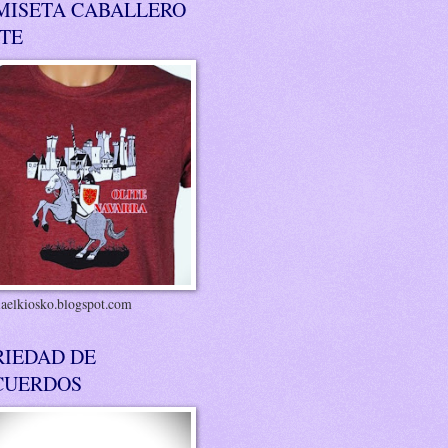
MISETA CABALLERO
ITE
riaelkiosko.blogspot.com
RIEDAD DE
CUERDOS