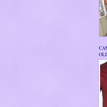
CA
OL