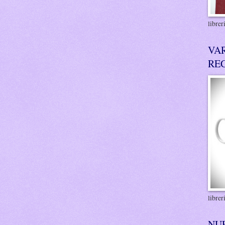
libre
VA
RE
libre
NU