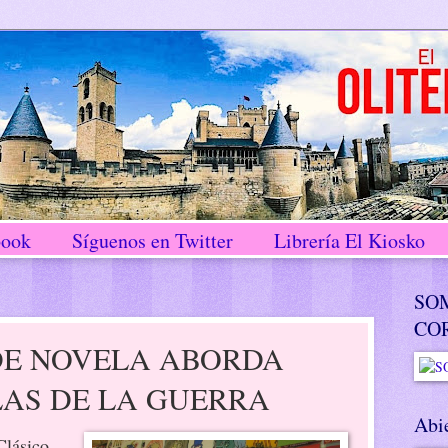
book
Síguenos en Twitter
Librería El Kiosko
SO
CO
DE NOVELA ABORDA
LAS DE LA GUERRA
Abie
Clásico