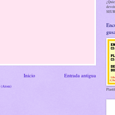
¿Quier
devol
SEUR
Enc
gusa
Inicio
Entrada antigua
s (Atom)
Plasti