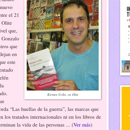
 nuevo
ntre el 21
a Olite
ivel que,
 Gonzalo
stros que
 dejan en
que este
entado
elén
la
ndo.
Kirmen Uribe, en Olite
ue
da “Las huellas de la guerra”, las marcas que
 los tratados internacionales ni en los libros de
erminan la vida de las personas ... (
Ver más
)