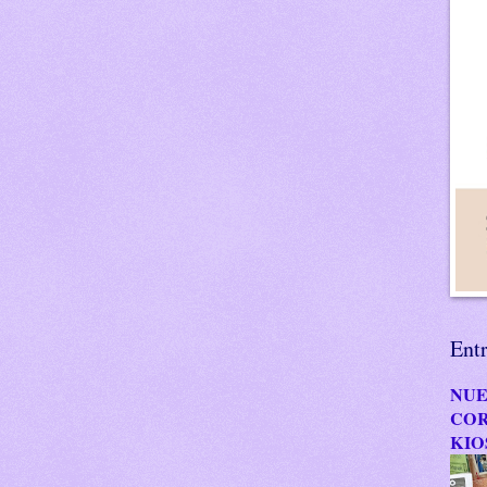
Ent
NUE
COR
KIO