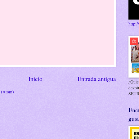
http:/
Inicio
Entrada antigua
¿Quier
devol
s (Atom)
SEUR
Enc
gusa