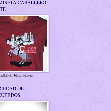
MISETA CABALLERO
ITE
riaelkiosko.blogspot.com
RIEDAD DE
CUERDOS