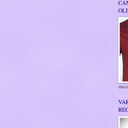
CA
OL
libre
VA
RE