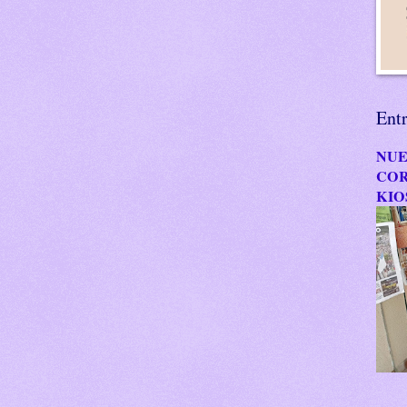
Ent
NUE
COR
KIO