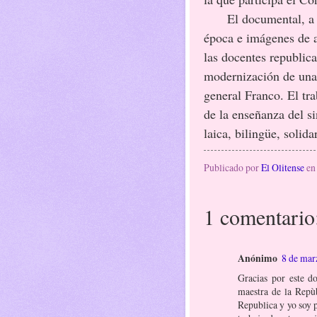
El documental, a tra
época e imágenes de a
las docentes republica
modernización de una 
general Franco. El tra
de la enseñanza del s
laica, bilingüe, solida
Publicado por
El Olitense
e
1 comentario
Anónimo
8 de mar
Gracias por este d
maestra de la Repù
Republica y yo soy p