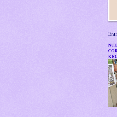
Ent
NUE
COR
KIO