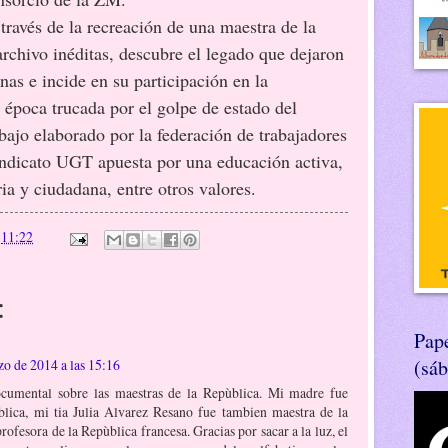
vés de la recreación de una maestra de la
rchivo inéditas, descubre el legado que dejaron
nas e incide en su participación en la
época trucada por el golpe de estado del
bajo elaborado por la federación de trabajadores
indicato UGT apuesta por una educación activa,
ria y ciudadana, entre otros valores.
n
11:22
:
Pape
(sá
zo de 2014 a las 15:16
ocumental sobre las maestras de la Repùblica. Mi madre fue
blica, mi tia Julia Alvarez Resano fue tambien maestra de la
rofesora de la Repùblica francesa. Gracias por sacar a la luz, el