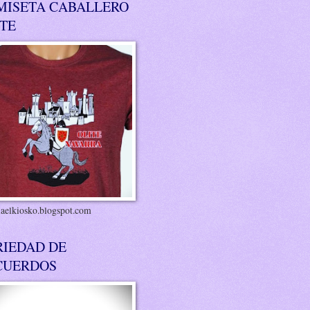
MISETA CABALLERO
ITE
riaelkiosko.blogspot.com
RIEDAD DE
CUERDOS