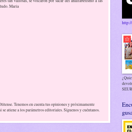
eres tan valiosas, se volcaron por sacar del analfabetismo a las
aludo. Maria
http:/
¿Quier
devol
SEUR
Enc
 Olitense. Tenemos en cuenta tus opiniones y próximamente
 se atiene a los parámetros editoriales. Síguenos y cuéntanos.
gusa