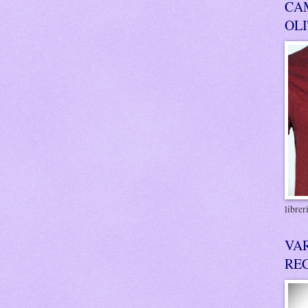
CA
OL
libre
VA
RE