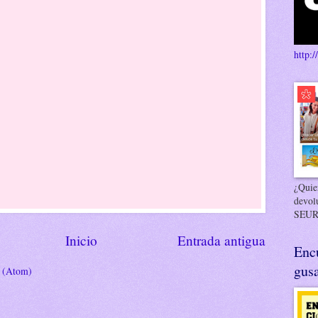
http:/
¿Quier
devol
SEUR
Inicio
Entrada antigua
Enc
gusa
s (Atom)