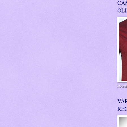
CA
OL
libre
VA
RE