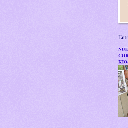
Ent
NUE
COR
KIO