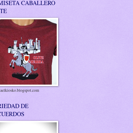
MISETA CABALLERO
ITE
riaelkiosko.blogspot.com
RIEDAD DE
CUERDOS