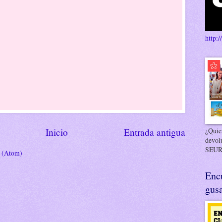
http:/
¿Quier
Inicio
Entrada antigua
devol
SEUR
s (Atom)
Enc
gusa