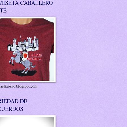
MISETA CABALLERO
ITE
riaelkiosko.blogspot.com
RIEDAD DE
CUERDOS