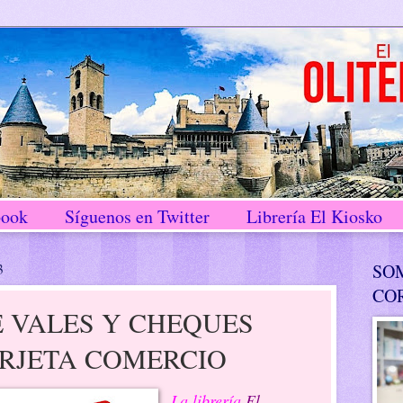
book
Síguenos en Twitter
Librería El Kiosko
3
SO
CO
 VALES Y CHEQUES
ARJETA COMERCIO
La librería
El