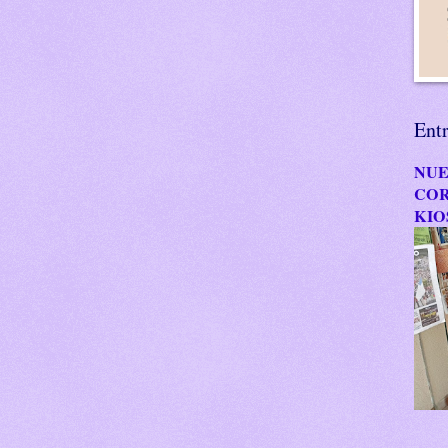
Ent
NUE
COR
KIO