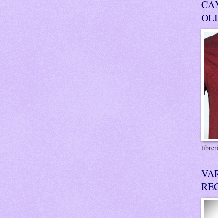
CA
OL
libre
VA
RE