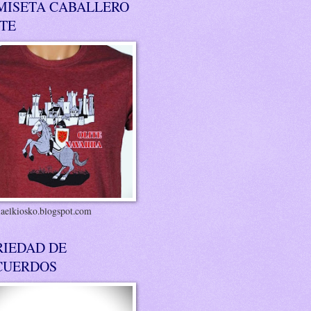
MISETA CABALLERO
ITE
riaelkiosko.blogspot.com
RIEDAD DE
CUERDOS