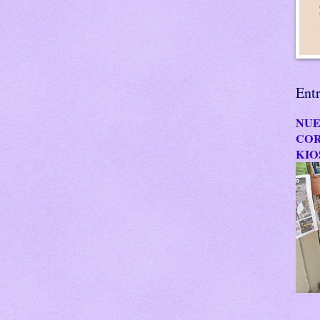
Ent
NUE
COR
KIO