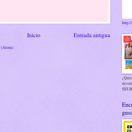
http:/
Inicio
Entrada antigua
s (Atom)
¿Quier
devol
SEUR
Enc
gusa