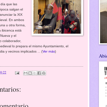
 día que las
época salgan el
anunciar la XIX
ieval. En ambos
una u otra forma,
a ibicenca está
 Nueva y el
o colaborador,
medieval lo prepara el mismo Ayuntamiento, el
a y vecinos implicados ... (
Ver más
)
Abie
n
0:22
tarios:
comentario