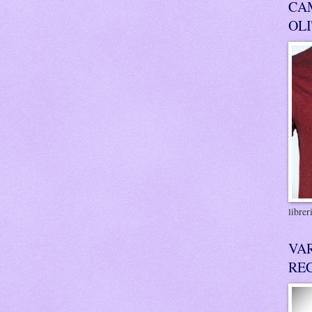
CA
OL
libre
VA
RE