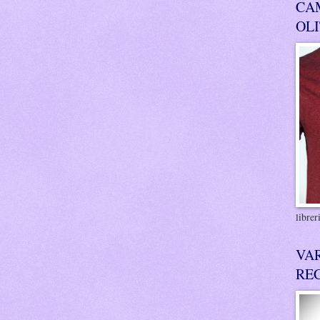
CA
OL
libre
VA
RE