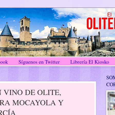
book
Síguenos en Twitter
Librería El Kiosko
SO
CO
 VINO DE OLITE,
ARA MOCAYOLA Y
RCÍA