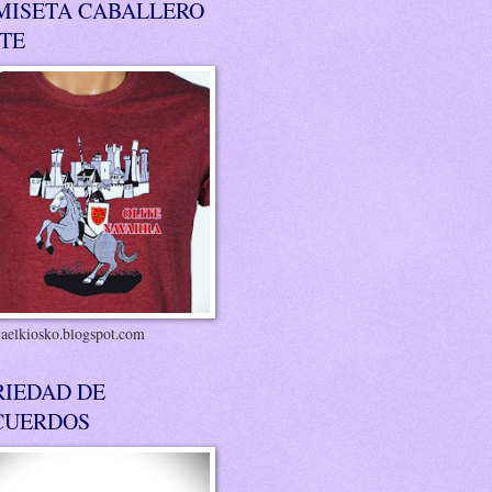
MISETA CABALLERO
ITE
riaelkiosko.blogspot.com
RIEDAD DE
CUERDOS