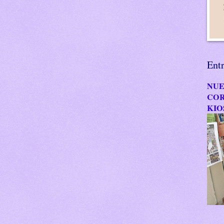
Ent
NUE
COR
KIO