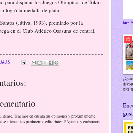
có para disputar los Juegos Olímpicos de Tokio
ón logró la medalla de plata.
s (Játiva, 1993), premiado por la
http:/
ega en el Club Atlético Osasuna de central.​
n
14:18
¿Quier
tarios:
devol
SEUR
comentario
Enc
gusa
 Olitense. Tenemos en cuenta tus opiniones y próximamente
 se atiene a los parámetros editoriales. Síguenos y cuéntanos.