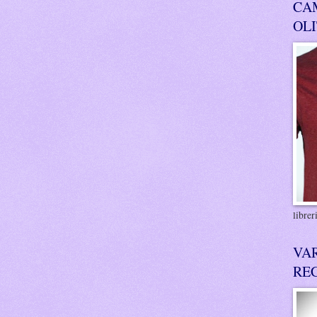
CA
OL
libre
VA
RE