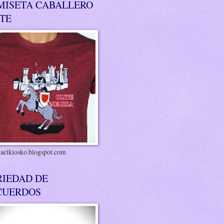
MISETA CABALLERO
ITE
riaelkiosko.blogspot.com
RIEDAD DE
CUERDOS