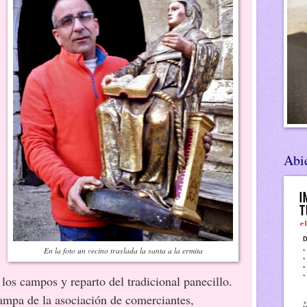
Abie
En la foto un vecino traslada la santa a la ermita
los campos y reparto del tradicional panecillo.
Campa de la asociación de comerciantes,