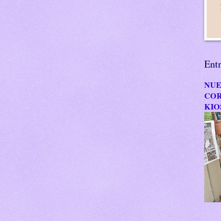
Ent
NUE
COR
KIO