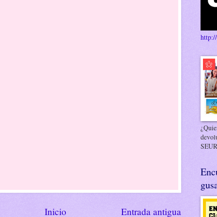
http:/
¿Quier
devol
SEUR
Enc
gusa
Inicio
Entrada antigua