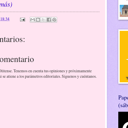
 más)
n
18:34
tarios:
comentario
 Olitense. Tenemos en cuenta tus opiniones y próximamente
 se atiene a los parámetros editoriales. Síguenos y cuéntanos.
Pape
(sá