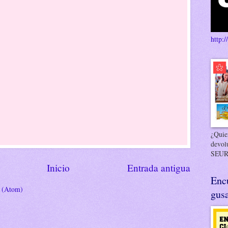
http:/
¿Quier
devol
SEUR
Inicio
Entrada antigua
Enc
s (Atom)
gusa