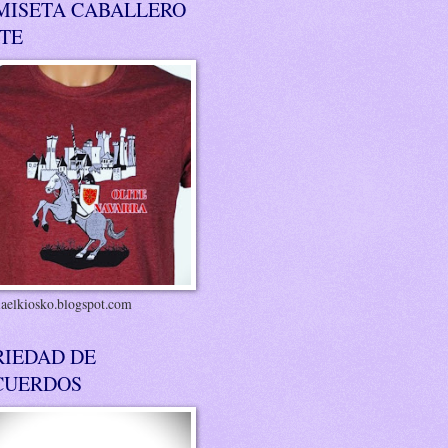
MISETA CABALLERO
ITE
riaelkiosko.blogspot.com
RIEDAD DE
CUERDOS