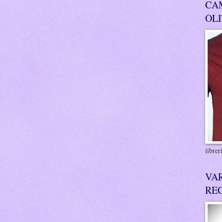
CA
OL
libre
VA
RE