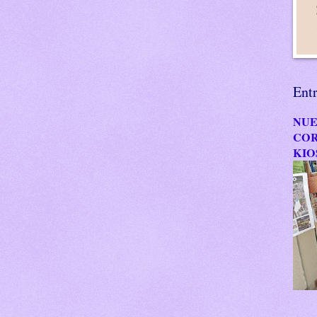
Ent
NUE
COR
KIO