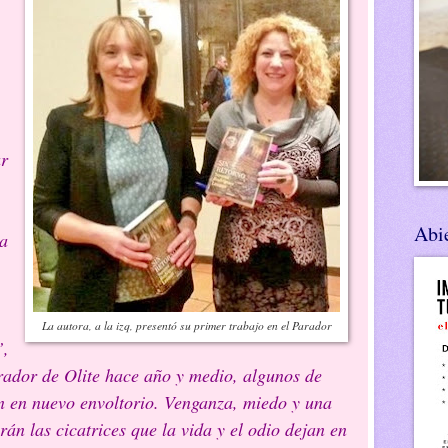
r
Abie
la
La autora, a la izq, presentó su primer trabajo en el Parador
”,
rador de Olite hace año y medio, algunos de
n en nuevo envoltorio. Venganza, miedo y una
án las cicatrices que la vida y el odio dejan en