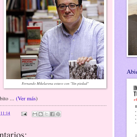
Abie
Fernando Mikelarena estuvo con "Sin piedad"
bito ...
(Ver más
)
n
11:14
tarios: