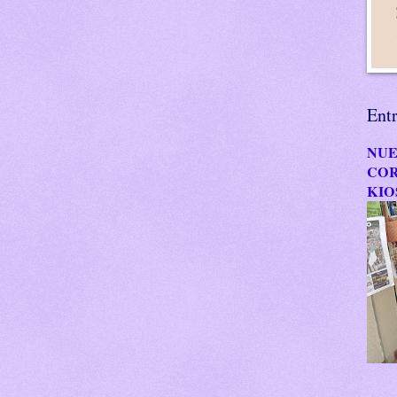
Ent
NUE
COR
KIO