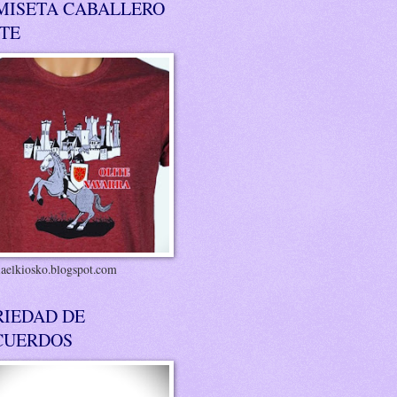
MISETA CABALLERO
ITE
riaelkiosko.blogspot.com
RIEDAD DE
CUERDOS