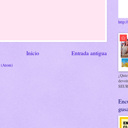
http:/
Inicio
Entrada antigua
s (Atom)
¿Quier
devol
SEUR
Enc
gusa