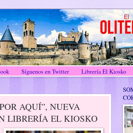
book
Síguenos en Twitter
Librería El Kiosko
SO
CO
POR AQUÍ”, NUEVA
N LIBRERÍA EL KIOSKO