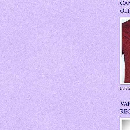
CA
OL
libre
VA
RE