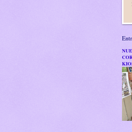
Ent
NUE
COR
KIO