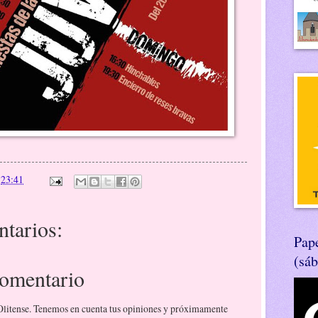
n
23:41
tarios:
Pape
(sá
comentario
 Olitense. Tenemos en cuenta tus opiniones y próximamente