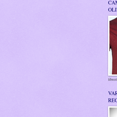
CA
OL
libre
VA
RE