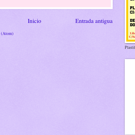
Inicio
Entrada antigua
s (Atom)
Plasti