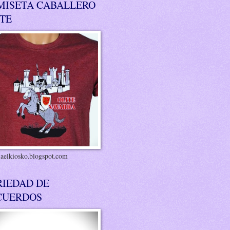
MISETA CABALLERO
ITE
riaelkiosko.blogspot.com
RIEDAD DE
CUERDOS