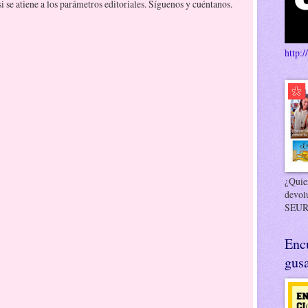
 se atiene a los parámetros editoriales. Síguenos y cuéntanos.
http:/
¿Quier
devol
SEUR
Enc
gusa