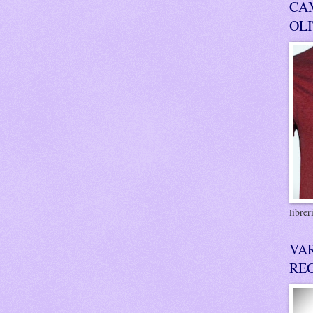
CA
OL
libre
VA
RE