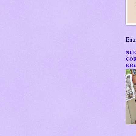
Ent
NUE
COR
KIO