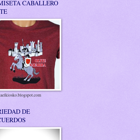
MISETA CABALLERO
ITE
riaelkiosko.blogspot.com
RIEDAD DE
CUERDOS