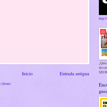
http:/
¿Quier
devol
SEUR
Inicio
Entrada antigua
s (Atom)
Enc
gusa