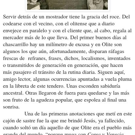
Servir detrás de un mostrador tiene la gracia del roce. Del
codearse con el vecino, con el olitense que a diario
envejece en paralelo y con el cliente que, al cabo, regala al
mercader más de lo que lleva. Del primer buenos días al
chascarrillo hay un milímetro de excusa y en Olite son
algunos los que aún, afortunadamente, disparan ráfagas
frescas de refranes, frases, dichos, localismos, inventados
o transmitidos de generación en generación, que hacen
más pasajero el tránsito de la rutina diaria. Siguen aquí,
amigo lector, algunas ocurrencias apuntadas a vuela pluma
en la libreta de este tendero. Unas esconden sabiduría
ancestral. Otras llegaron de fuera para quedarse y las más
son fruto de la agudeza popular, que espolea al final una
sonrisa.
Una de las primeras anotaciones que metí en este
cajón de sastre fue la que me brindó Jesús, ya fallecido,
cuando soltó un día aquello de que Olite era el pueblo más
grande del mundo, “porque muga con
Corea
y
Venecia
,