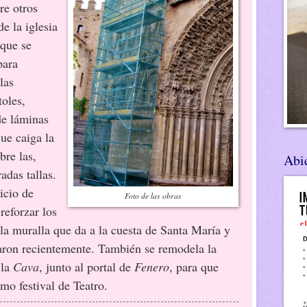
re otros
de la iglesia
 que se
para
las
toles,
de láminas
ue caiga la
bre las,
Abie
adas tallas.
cio de
Foto de las obras
reforzar los
 la muralla que da a la cuesta de Santa María y
raron recientemente. También se remodela la
 la
Cava
, junto al portal de
Fenero
, para que
imo festival de Teatro.