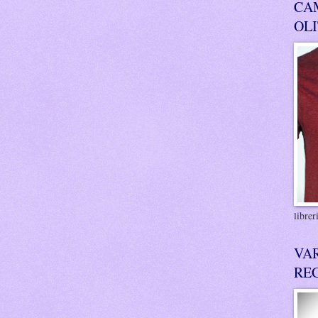
CA
OL
libre
VA
RE