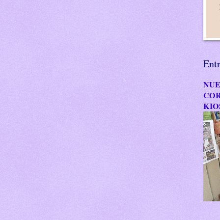
Ent
NUE
COR
KIO