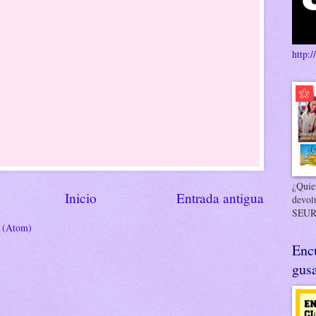
http:/
¿Quier
Inicio
Entrada antigua
devol
SEUR
s (Atom)
Enc
gusa