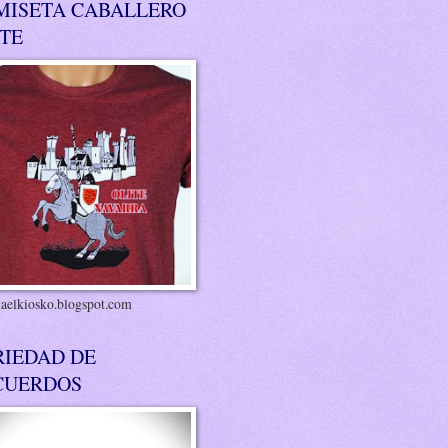
MISETA CABALLERO
ITE
riaelkiosko.blogspot.com
RIEDAD DE
CUERDOS