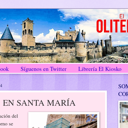
book
Síguenos en Twitter
Librería El Kiosko
14
SO
CO
 EN SANTA MARÍA
ación del
orno se