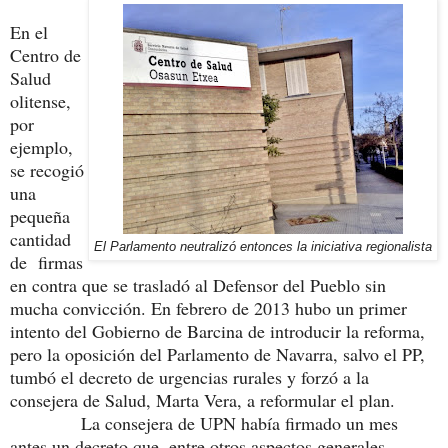
En el
Centro de
Salud
olitense,
por
ejemplo,
se recogió
una
pequeña
cantidad
El Parlamento neutralizó entonces la iniciativa regionalista
de firmas
en contra que se trasladó al Defensor del Pueblo sin
mucha convicción. En febrero de 2013 hubo un primer
intento del Gobierno de Barcina de introducir la reforma,
pero la oposición del Parlamento de Navarra, salvo el PP,
tumbó el decreto de urgencias rurales y forzó a la
consejera de Salud, Marta Vera, a reformular el plan.
La consejera de UPN había firmado un mes
antes un decreto que, entre otros aspectos generales,