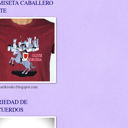
MISETA CABALLERO
ITE
riaelkiosko.blogspot.com
RIEDAD DE
CUERDOS