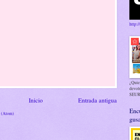
http:/
¿Quier
devol
SEUR
Inicio
Entrada antigua
Enc
s (Atom)
gusa