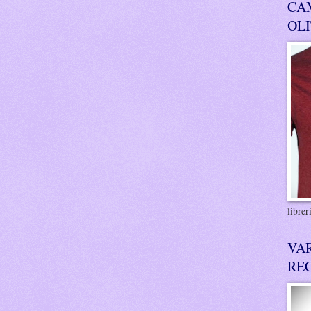
CA
OL
libre
VA
RE