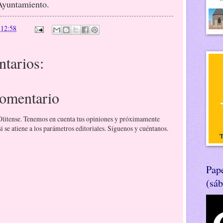
Ayuntamiento.
n
12:58
tarios:
comentario
 Olitense. Tenemos en cuenta tus opiniones y próximamente
 se atiene a los parámetros editoriales. Síguenos y cuéntanos.
Pape
(sá