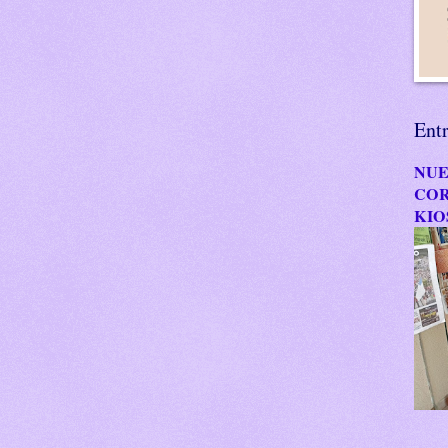
Ent
NUE
COR
KIO