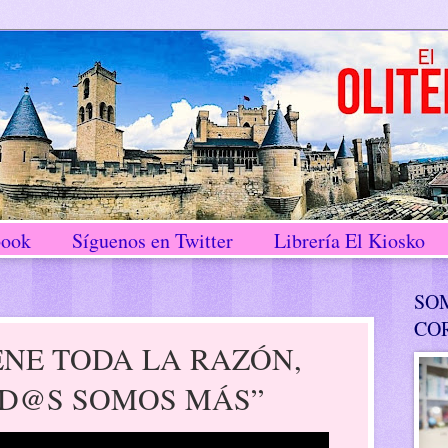
book
Síguenos en Twitter
Librería El Kiosko
SO
CO
IENE TODA LA RAZÓN,
OD@S SOMOS MÁS”