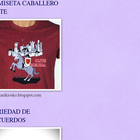
MISETA CABALLERO
ITE
riaelkiosko.blogspot.com
RIEDAD DE
CUERDOS