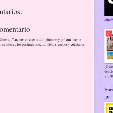
tarios:
http:/
comentario
 Olitense. Tenemos en cuenta tus opiniones y próximamente
 se atiene a los parámetros editoriales. Síguenos y cuéntanos.
¿Quier
devol
SEUR
Enc
gusa