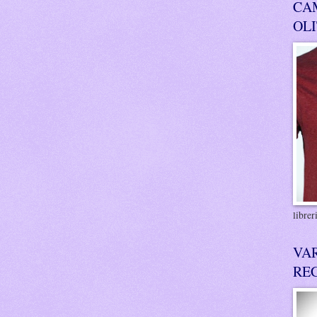
CA
OL
libre
VA
RE