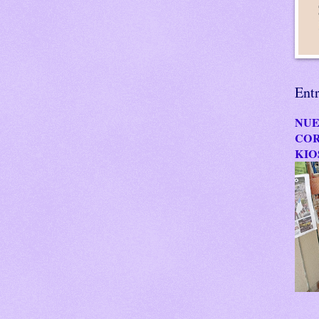
Ent
NUE
COR
KIO