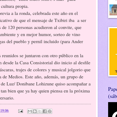
 cultura propia.
 la ronda, celebrada este año en el
icativo de que el mensaje de Txibiri iba a ser
s de 120 personas acudieron al convite, que
ambiente y en mejor humor, sorteo de vino
gas del pueblo y pernil incluido (para Ander
dos se juntaron con otro público en la
 desde la Casa Consistorial dio inicio al desfile
scaras, trajes de colores y musical jolgorio que
eja de Medios. Este año, además, un grupo de
 de Luz/ Donibane Lohizune quiso acompañar a
Pape
e tan bien que ya hay quien piensa en la próxima
(sá
ersario.
n
19:06