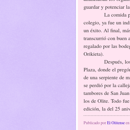
guardar y potenciar la
La comida previa a
colegio, ya fue un ind
un éxito. Al final, má
transcurrió con buen 
regalado por las bode
Orikieta).
Después, los reuni
Plaza, donde el pregón
de una serpiente de má
se perdió por la call
tambores de San Juan
los de Olite. Todo fu
edición, la del 25 aniv
Publicado por
El Olitense
e