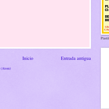
Plasti
Inicio
Entrada antigua
s (Atom)