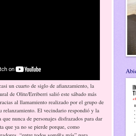
Abie
asi un cuarto de siglo de afianzamiento, la
ral de Olite/Erriberri salió este sábado más
racias al llamamiento realizado por el grupo de
u relanzamiento. El vecindario respondió y la
a que nunca de personajes disfrazados para dar
sta que ya no se pierde porque, como
izadores, “entre todos som@s más” para