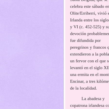
celebra este sábado e
Olite/Erriberri, vivió 
Irlanda entre los sigl
y VI (c. 452-525) y s
devoción probableme
fue difundida por
peregrinos y francos 
extendieron a la pobl
un fervor con el que s
levantó en el siglo XI
una ermita en el mont
Encinar, a tres kilóme
de la localidad.
La abadesa y
copatrona irlandesa c