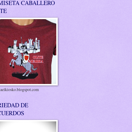
MISETA CABALLERO
ITE
riaelkiosko.blogspot.com
RIEDAD DE
CUERDOS