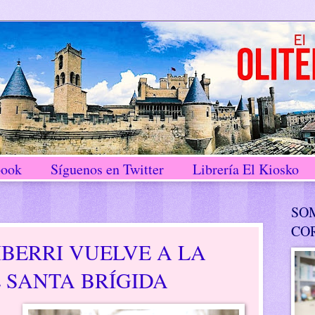
book
Síguenos en Twitter
Librería El Kiosko
SO
CO
IBERRI VUELVE A LA
 SANTA BRÍGIDA