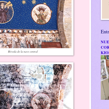
Ent
NUE
COR
Bóveda de la nave central
KIO