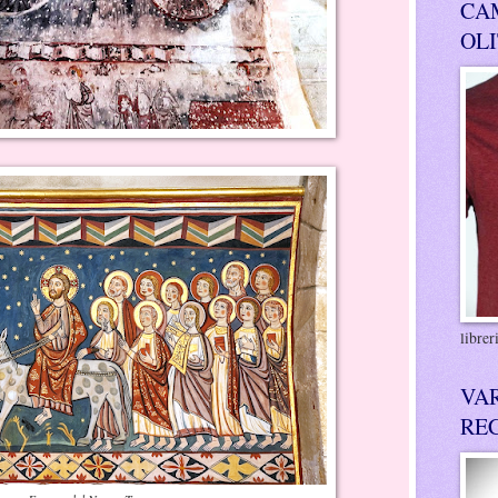
CA
OL
libre
VA
RE