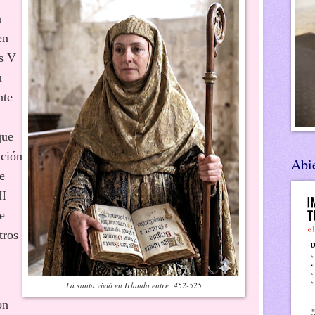
n
en
os V
u
nte
que
ación
Abie
e
II
e
tros
La santa vivió en Irlanda entre 452-525
on