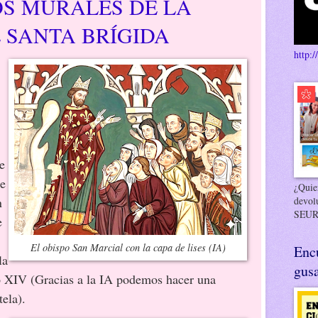
OS MURALES DE LA
 SANTA BRÍGIDA
http:/
e
te
¿Quier
devol
n
SEUR
e
El obispo San Marcial con la capa de lises (IA)
Enc
la
gusa
o XIV (Gracias a la IA podemos hacer una
ela).